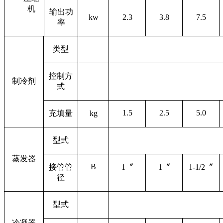
机
输出功
kw
2.3
3.8
7.5
率
类型
控制方
制冷剂
式
1.5
2.5
5.0
充填量
kg
型式
蒸发器
B
接管管
1
〞
1
〞
1-1/2
〞
径
型式
冷凝器