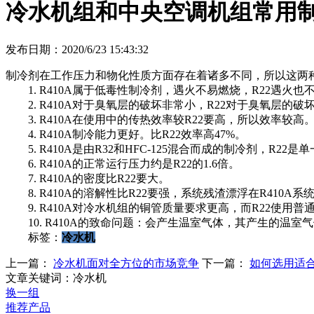
冷水机组和中央空调机组常用
发布日期：2020/6/23 15:43:32
制冷剂在工作压力和物化性质方面存在着诸多不同，所以这两
1. R410A属于低毒性制冷剂，遇火不易燃烧，R22遇火也
2. R410A对于臭氧层的破坏非常小，R22对于臭氧层的破
3. R410A在使用中的传热效率较R22要高，所以效率较高
4. R410A制冷能力更好。比R22效率高47%。
5. R410A是由R32和HFC-125混合而成的制冷剂，R22
6. R410A的正常运行压力约是R22的1.6倍。
7. R410A的密度比R22要大。
8. R410A的溶解性比R22要强，系统残渣漂浮在R410A
9. R410A对冷水机组的铜管质量要求更高，而R22使用普
10. R410A的致命问题：会产生温室气体，其产生的温室气
标签：
冷水机
上一篇：
冷水机面对全方位的市场竞争
下一篇：
如何选用适
文章关键词：冷水机
换一组
推荐产品